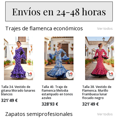
Envíos en 24-48 horas
Trajes de flamenca económicos
Ver todos
Talla 34. Vestido de
Talla 40. Traje de
Talla 38. Vestido de
gitana Morado lunares
flamenca Melodia
Flamenca. Murillo
blancos
estampado en tonos
Frambuesa lunar
azules
flocado negro
321'49
€
328'93
€
321'49
€
Zapatos semiprofesionales
Ver todos