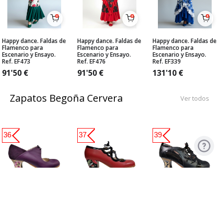
Happy dance. Faldas de
Happy dance. Faldas de
Happy dance. Faldas de
Flamenco para
Flamenco para
Flamenco para
Escenario y Ensayo.
Escenario y Ensayo.
Escenario y Ensayo.
Ref. EF473
Ref. EF476
Ref. EF339
91'50
€
91'50
€
131'10
€
Zapatos Begoña Cervera
Ver todos
36
37
39
Zapato Flamenco
Zapato Flamenco
Zapato Flamenco de
Begoña Cervera. Arty
Begoña Cervera. Jade
Begoña Cervera.