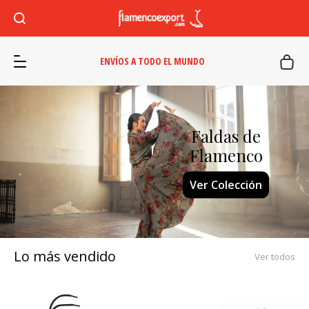
ENVÍOS A TODO EL MUNDO
Faldas de
Flamenco
Ver Colección
Lo más vendido
Ver todos