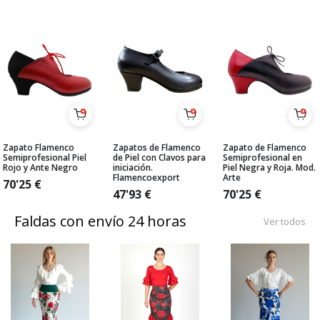
Zapato Flamenco
Zapatos de Flamenco
Zapato de Flamenco
Semiprofesional Piel
de Piel con Clavos para
Semiprofesional en
Rojo y Ante Negro
iniciación.
Piel Negra y Roja. Mod.
Flamencoexport
Arte
70'25
€
47'93
€
70'25
€
Faldas con envío 24 horas
Ver todos