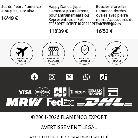
Set de fleurs flamenco
Happy Dance. Jupe
Boucles d'oreilles
(Bouquet). Rosalba
Flamenca pour Femme,
flamenco dorées
pour Entrainements ou
ovales avec pierre
16'49
€
Représentation. Ref.
noire. Accessoires de
EF350PFE107PFE107PF13PFE107PFE107
foire élégants
118'39
€
16'53
€
FABRIQUÉ À LA
LIVRAISON
RETRAIT EN
PAIEMENT
MAIN EN
MONDE
MAGASIN
SÉCURISÉ
ESPAGNE
©2001-2026 FLAMENCO EXPORT
AVERTISSEMENT LÉGAL
POLITIQUE DE CONFIDENTIALITÉ