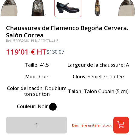
Chaussures de Flamenco Begoña Cervera.
Salón Correa
Ref: 50082M01PLNGCBSTK41.5
119'01
€
HT
$
130'07
Taille:
41.5
Largeur de la chaussure:
A
Mod.:
Cuir
Clous:
Semelle Cloutée
Color del tacón:
Doublure
Talon:
Talon Cubain (5 cm)
ton sur ton
Couleur:
Noir
Dernière unité en stock