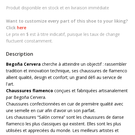
Produit disponible en stock et en livraison immédiate
Want to customize every part of this shoe to your liking?
Click
here
Le prix en $ est à titre indicatif, puisque les taux de change
fluctuent constamment.
Description
Begoña Cervera
cherche à atteindre un objectif : rassembler
tradition et innovation technique, ses chaussures de flamenco
allient qualité, design et confort; un grand défi au service de
l'art.
Chaussures flamenco
conçues et fabriquées artisanalement
par Begoña Cervera.
Chaussures confectionnées en cuir de première qualité avec
une semelle en cuir afin d'avoir un son parfait.
Les chaussures “Salón correa” sont les chaussures de danse
flamenco les plus classiques qui existent. Elles sont les plus
utilisées et appreciées du monde. Les meilleurs artistes et