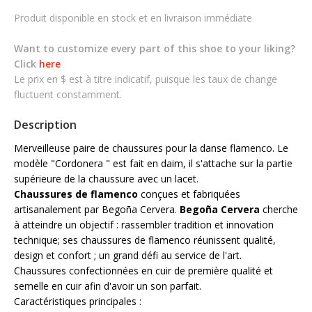
Produit disponible en stock et en livraison immédiate
Want to customize every part of this shoe to your liking?
Click
here
Le prix en $ est à titre indicatif, puisque les taux de change
fluctuent constamment.
Description
Merveilleuse paire de chaussures pour la danse flamenco. Le
modèle "Cordonera " est fait en daim, il s'attache sur la partie
supérieure de la chaussure avec un lacet.
Chaussures de flamenco
conçues et fabriquées
artisanalement par Begoña Cervera.
Begoña Cervera
cherche
à atteindre un objectif : rassembler tradition et innovation
technique; ses chaussures de flamenco réunissent qualité,
design et confort ; un grand défi au service de l'art.
Chaussures confectionnées en cuir de première qualité et
semelle en cuir afin d'avoir un son parfait.
Caractéristiques principales :