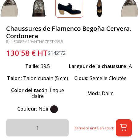
Chaussures de Flamenco Begoña Cervera.
Cordonera
Ref: 50082M29ANTNGCBSTK39.5
130'58
€
HT
$
142'72
Taille:
39.5
Largeur de la chaussure:
A
Talon:
Talon cubain (5 cm)
Clous:
Semelle Cloutée
Color del tacón:
Laque
Mod.:
Daim
claire
Couleur:
Noir
Dernière unité en stock