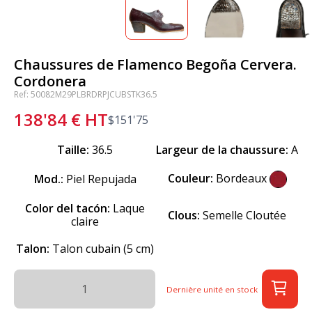
Chaussures de Flamenco Begoña Cervera.
Cordonera
Ref: 50082M29PLBRDRPJCUBSTK36.5
138'84
€
HT
$
151'75
Taille:
36.5
Largeur de la chaussure:
A
Couleur:
Bordeaux
Mod.:
Piel Repujada
Color del tacón:
Laque
Clous:
Semelle Cloutée
claire
Talon:
Talon cubain (5 cm)
Dernière unité en stock