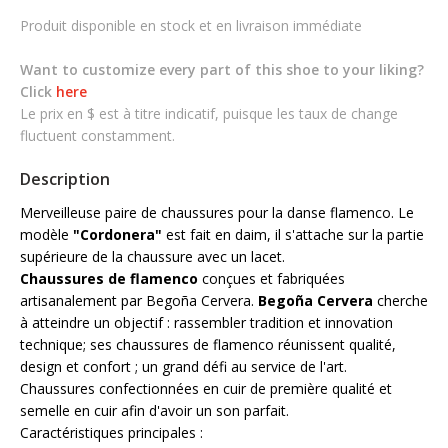
Produit disponible en stock et en livraison immédiate
Want to customize every part of this shoe to your liking?
Click
here
Le prix en $ est à titre indicatif, puisque les taux de change
fluctuent constamment.
Description
Merveilleuse paire de chaussures pour la danse flamenco. Le
modèle
"Cordonera"
est fait en daim, il s'attache sur la partie
supérieure de la chaussure avec un lacet.
Chaussures de flamenco
conçues et fabriquées
artisanalement par Begoña Cervera.
Begoña Cervera
cherche
à atteindre un objectif : rassembler tradition et innovation
technique; ses chaussures de flamenco réunissent qualité,
design et confort ; un grand défi au service de l'art.
Chaussures confectionnées en cuir de première qualité et
semelle en cuir afin d'avoir un son parfait.
Caractéristiques principales :