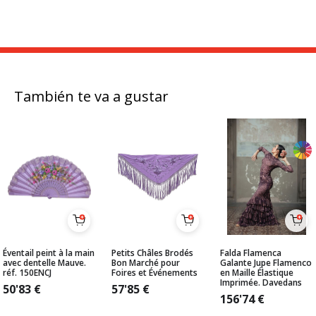
También te va a gustar
Éventail peint à la main
Petits Châles Brodés
Falda Flamenca
avec dentelle Mauve.
Bon Marché pour
Galante Jupe Flamenco
réf. 150ENCJ
Foires et Événements
en Maille Élastique
Imprimée. Davedans
50'83
€
57'85
€
156'74
€