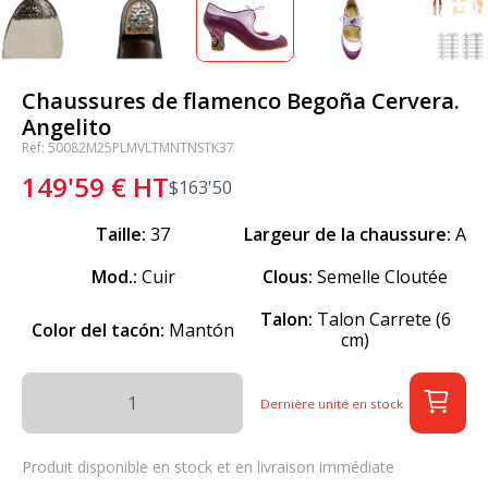
Chaussures de flamenco Begoña Cervera.
Angelito
Ref: 50082M25PLMVLTMNTNSTK37
149'59
€
HT
$
163'50
Taille:
37
Largeur de la chaussure:
A
Mod.:
Cuir
Clous:
Semelle Cloutée
Talon:
Talon Carrete (6
Color del tacón:
Mantón
cm)
Dernière unité en stock
Produit disponible en stock et en livraison immédiate