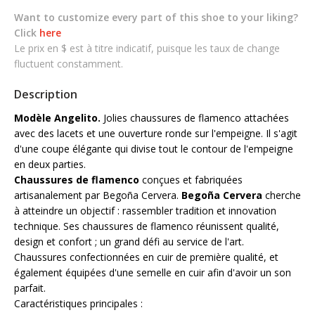
Want to customize every part of this shoe to your liking?
Click
here
Le prix en $ est à titre indicatif, puisque les taux de change
fluctuent constamment.
Description
Modèle Angelito.
Jolies chaussures de flamenco attachées
avec des lacets et une ouverture ronde sur l'empeigne. Il s'agit
d'une coupe élégante qui divise tout le contour de l'empeigne
en deux parties.
Chaussures de flamenco
conçues et fabriquées
artisanalement par Begoña Cervera.
Begoña Cervera
cherche
à atteindre un objectif : rassembler tradition et innovation
technique. Ses chaussures de flamenco réunissent qualité,
design et confort ; un grand défi au service de l'art.
Chaussures confectionnées en cuir de première qualité, et
également équipées d'une semelle en cuir afin d'avoir un son
parfait.
Caractéristiques principales :