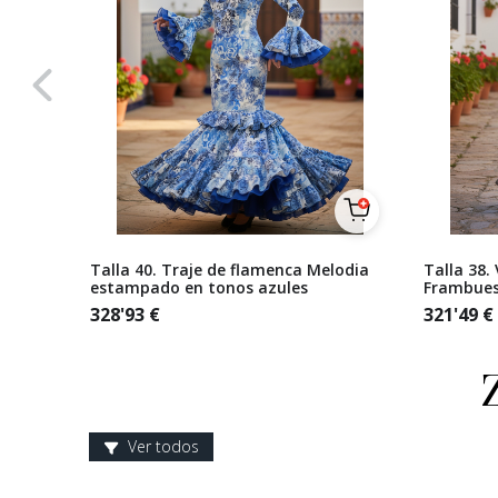
rado
Talla 40. Traje de flamenca Melodia
Talla 38.
estampado en tonos azules
Frambues
328'93
€
321'49
€
Ver todos