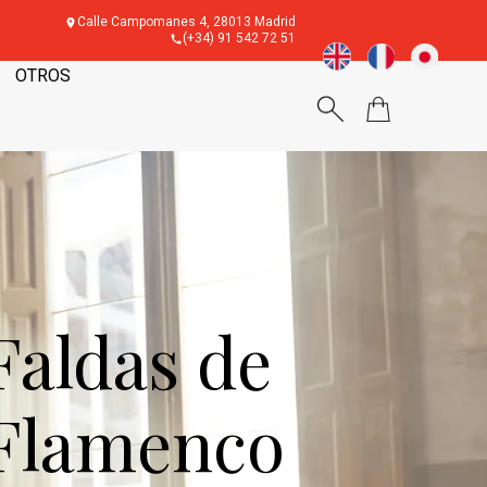
Calle Campomanes 4, 28013 Madrid
(+34) 91 542 72 51
OTROS