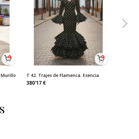
 Murillo
T 42. Trajes de Flamenca. Esencia
Talla 38
lunares 
380'17
€
naranjas
321'49
€
s