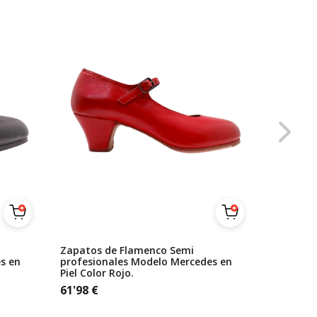
Zapatos de Flamenco Semi
Zapatos 
s en
profesionales Modelo Mercedes en
Beige Se
Piel Color Rojo.
61'98
€
61'98
€