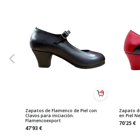
al Piel
Zapatos de Flamenco de Piel con
Zapato d
Clavos para iniciación.
en Piel N
Flamencoexport
70'25
€
47'93
€