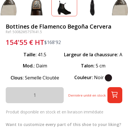
Bottines de Flamenco Begoña Cervera
Ref: 50082M57STK41.5
154'55
€
HT
$
168'92
Taille:
41.5
Largeur de la chaussure:
A
Mod.:
Daim
Talon:
5 cm
Couleur:
Noir
Clous:
Semelle Cloutée
Dernière unité en stock
Produit disponible en stock et en livraison immédiate
Want to customize every part of this shoe to your liking?