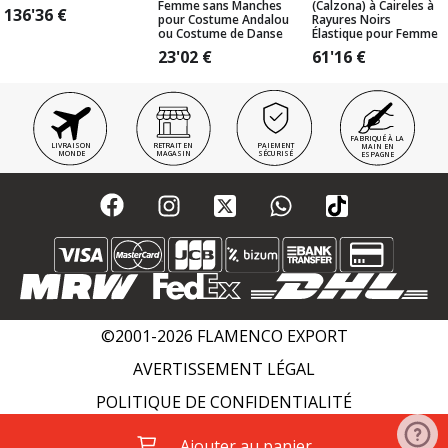
Femme sans Manches
(Calzona) à Caireles à
136'36
€
pour Costume Andalou
Rayures Noirs
ou Costume de Danse
Élastique pour Femme
23'02
€
61'16
€
FABRIQUÉ À LA
LIVRAISON
RETRAIT EN
PAIEMENT
MAIN EN
MONDE
MAGASIN
SÉCURISÉ
ESPAGNE
©2001-2026 FLAMENCO EXPORT
AVERTISSEMENT LÉGAL
POLITIQUE DE CONFIDENTIALITÉ
POLITIQUE DE COOKIES
WIKI FLAMENCO
Ajouter au panier