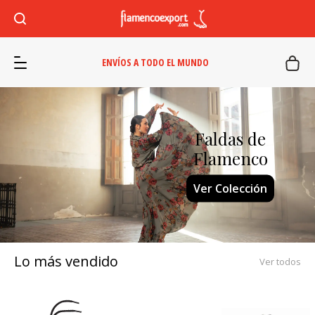
ENVÍOS A TODO EL MUNDO
Faldas de
Flamenco
Ver Colección
Lo más vendido
Ver todos