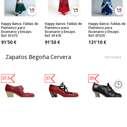
Happy dance. Faldas de
Happy dance. Faldas de
Happy dance. Faldas de
Flamenco para
Flamenco para
Flamenco para
Escenario y Ensayo.
Escenario y Ensayo.
Escenario y Ensayo.
Ref. EF473
Ref. EF476
Ref. EF339
91'50
€
91'50
€
131'10
€
Zapatos Begoña Cervera
Ver todos
37.5
37
39
Zapato Flamenco
Zapato Flamenco
Zapato Flamenco de
Begoña Cervera.
Begoña Cervera. Jade
Begoña Cervera.