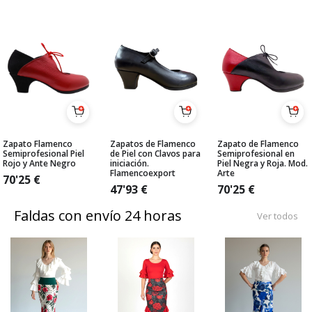
Zapato Flamenco
Zapatos de Flamenco
Zapato de Flamenco
Semiprofesional Piel
de Piel con Clavos para
Semiprofesional en
Rojo y Ante Negro
iniciación.
Piel Negra y Roja. Mod.
Flamencoexport
Arte
70'25
€
47'93
€
70'25
€
Faldas con envío 24 horas
Ver todos