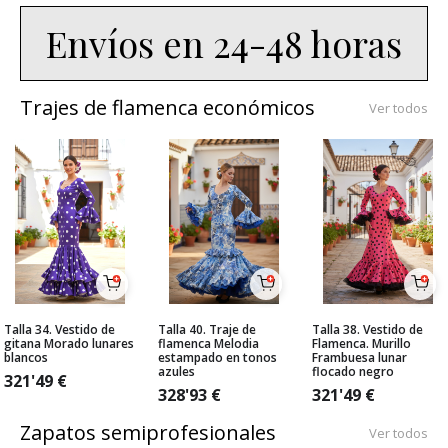
Envíos en 24-48 horas
Trajes de flamenca económicos
Ver todos
Talla 34. Vestido de
Talla 40. Traje de
Talla 38. Vestido de
gitana Morado lunares
flamenca Melodia
Flamenca. Murillo
blancos
estampado en tonos
Frambuesa lunar
azules
flocado negro
321'49
€
328'93
€
321'49
€
Zapatos semiprofesionales
Ver todos