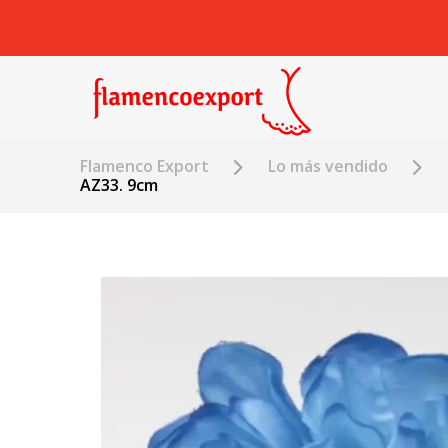
Flamenco Export
Lo más vendido
AZ33. 9cm