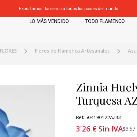
Exportamos flamenco a todos los paises del mundo
LO MÁS VENDIDO
TODO FLAMENCO
FLORES
Flores de Flamenca Artesanales
Azu
Zinnia Huel
Turquesa AZ
Ref: 504190122AZ33
3'26
€
Sin IVA
$
3'57