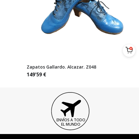
Zapatos Gallardo. Alcazar. Z048
149'59
€
ENVÍOS A TODO
EL MUNDO