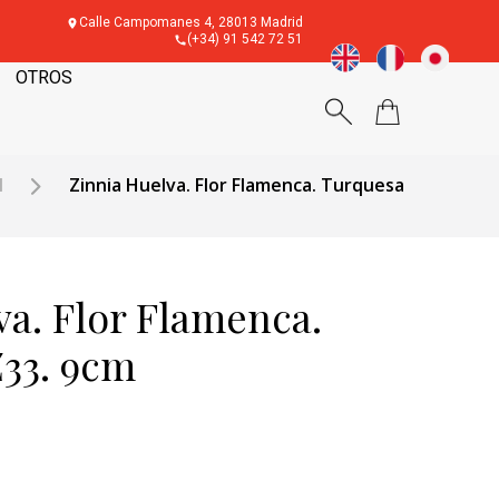
Calle Campomanes 4, 28013 Madrid
(+34) 91 542 72 51
OTROS
l
Zinnia Huelva. Flor Flamenca. Turquesa
va. Flor Flamenca.
33. 9cm