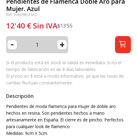
Pendientes de Flamenca Doble Aro para
Mujer. Azul
Ref: 50639BLRSAZ
12'40
€
Sin IVA
$
13'55
-
+
Si el producto está en stock la salida es inmediata. Si no el
tiempo de fabricación es de 8 días laborables
El precio en $ está a modo informativo, ya que las tasas de
cambio fluctuan constantemente.
Descripción
Pendientes de moda flamenca para mujer de doble aro
hechos en resina. Son pendientes hechos a mano
artesanamente en España. El cierre es de pincho. Perfectos
para cualquier look de flamenco.
Medidas: 9cm X 5cm.