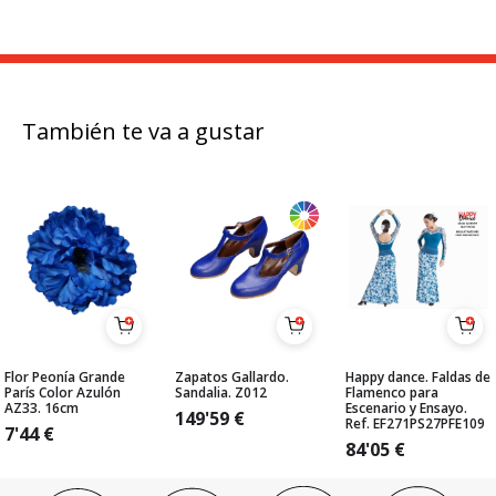
También te va a gustar
Flor Peonía Grande
Zapatos Gallardo.
Happy dance. Faldas de
París Color Azulón
Sandalia. Z012
Flamenco para
AZ33. 16cm
Escenario y Ensayo.
149'59
€
Ref. EF271PS27PFE109
7'44
€
84'05
€