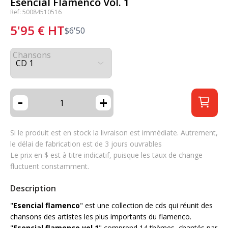
Esencial Flamenco Vol. 1
Ref: 50084510516
5'95
€
HT
$
6'50
Chansons
-
+
Si le produit est en stock la livraison est immédiate. Autrement,
le délai de fabrication est de 3 jours ouvrables
Le prix en $ est à titre indicatif, puisque les taux de change
fluctuent constamment.
Description
"
Esencial flamenco
" est une collection de cds qui réunit des
chansons des artistes les plus importants du flamenco.
"
Esencial flamenco vol.1
" comprend 14 thèmes, chantés par