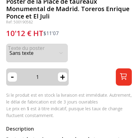
Poster de la Place de taureaux
Monumental de Madrid. Toreros Enrique
Ponce et El Juli
Ref: 500190582
10'12
€
HT
$
11'07
Texte du poster
-
+
Si le produit est en stock la livraison est immédiate. Autrement,
le délai de fabrication est de 3 jours ouvrables
Le prix en $ est à titre indicatif, puisque les taux de change
fluctuent constamment.
Description