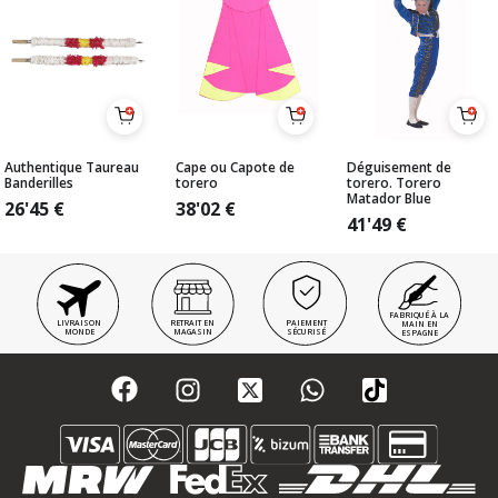
Authentique Taureau
Cape ou Capote de
Déguisement de
Banderilles
torero
torero. Torero
Matador Blue
26'45
€
38'02
€
41'49
€
FABRIQUÉ À LA
LIVRAISON
RETRAIT EN
PAIEMENT
MAIN EN
MONDE
MAGASIN
SÉCURISÉ
ESPAGNE