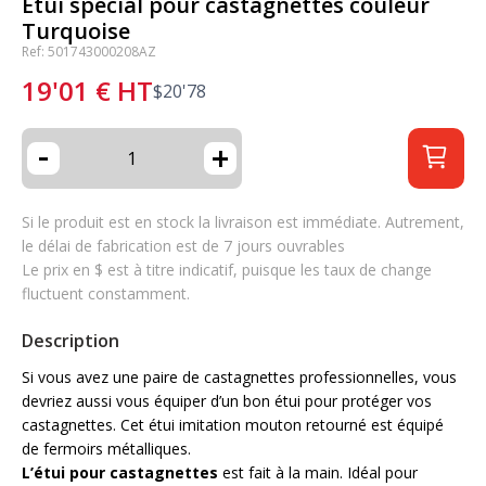
Etui spécial pour castagnettes couleur
Turquoise
Ref: 501743000208AZ
19'01
€
HT
$
20'78
-
+
Si le produit est en stock la livraison est immédiate. Autrement,
le délai de fabrication est de 7 jours ouvrables
Le prix en $ est à titre indicatif, puisque les taux de change
fluctuent constamment.
Description
Si vous avez une paire de castagnettes professionnelles, vous
devriez aussi vous équiper d’un bon étui pour protéger vos
castagnettes. Cet étui imitation mouton retourné est équipé
de fermoirs métalliques.
L’étui pour castagnettes
est fait à la main. Idéal pour