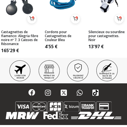
Castagnettes de
Cordons pour
Silencieux ou sourdine
flamenco: Alegria fibre
Castagnettes de
pour castagnettes.
noire nº 7. 3 Caisses de
Couleur Bleu
Noir
Résonance
4'55
€
13'97
€
165'29
€
FABRIQUÉ À LA
LIVRAISON
RETRAIT EN
PAIEMENT
MAIN EN
MONDE
MAGASIN
SÉCURISÉ
ESPAGNE