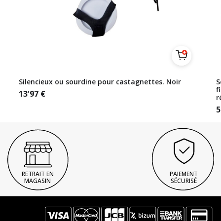
Silencieux ou sourdine pour castagnettes. Noir
S
f
13'97
€
r
5
RETRAIT EN
PAIEMENT
MAGASIN
SÉCURISÉ