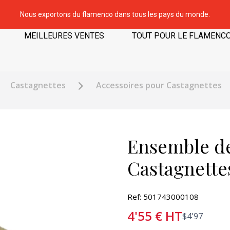
Nous exportons du flamenco dans tous les pays du monde.
MEILLEURES VENTES
TOUT POUR LE FLAMENC
Castagnettes
Accessoires pour Castagnettes
Ensemble de
Castagnette
Ref: 501743000108
4'55
€
HT
$
4'97