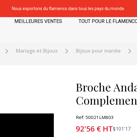
Nous exportons du flamenco dans tous les pays du monde.
MEILLEURES VENTES
TOUT POUR LE FLAMENC
Mariage et Bijoux
Bijoux pour mariée
Broche Anda
Complemen
Ref: 50021LM803
92'56
€
HT
$
101'17