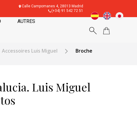
Calle Campomanes 4, 28013 Madrid
(+34) 91 542 72 51
O
AUTRES
Accessoires Luis Miguel
Broche
lucia. Luis Miguel
tos