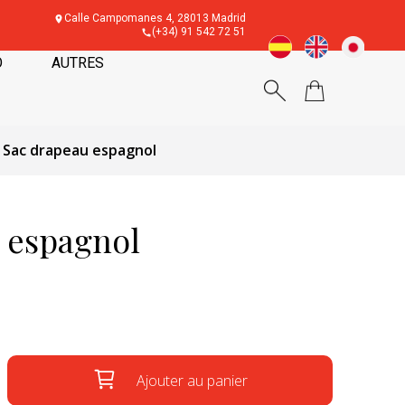
Calle Campomanes 4, 28013 Madrid
(+34) 91 542 72 51
O
AUTRES
Sac drapeau espagnol
 espagnol
Ajouter au panier