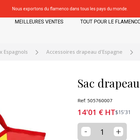
Nous exportons du flamenco dans tous les pays du monde.
MEILLEURES VENTES
TOUT POUR LE FLAMENC
x Espagnols
Accessoires drapeau d'Espagne
Sac drapeau
Ref: 505760007
14'01
€
HT
$
15'31
-
+