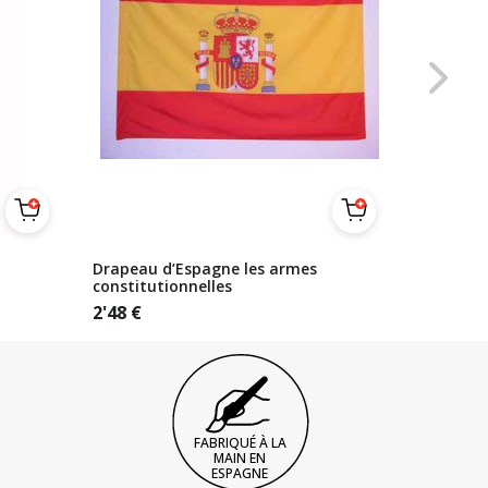
Drapeau d’Espagne les armes
Bretelle
constitutionnelles
drapeau
2'48
€
13'26
€
FABRIQUÉ À LA
MAIN EN
ESPAGNE