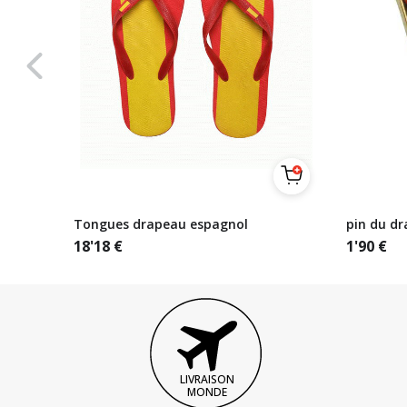
Tongues drapeau espagnol
pin du d
18'18
€
1'90
€
LIVRAISON
MONDE