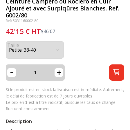
Ceinture Campero ou Rociero en Cuir
Ajouré et avec Surpiqûres Blanches. Ref.
6002/80
Ref: 5031160002-80
42'15
€
HT
$
46'07
Taille
-
+
Si le produit est en stock la livraison est immédiate. Autrement,
le délai de fabrication est de 7 jours ouvrables
Le prix en $ est à titre indicatif, puisque les taux de change
fluctuent constamment.
Description