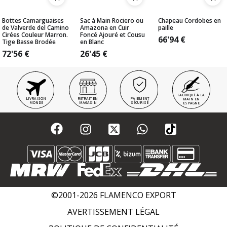
Bottes Camarguaises
Sac à Main Rociero ou
Chapeau Cordobes en
de Valverde del Camino
Amazona en Cuir
paille
Cirées Couleur Marron.
Foncé Ajouré et Cousu
66'94
€
Tige Basse Brodée
en Blanc
72'56
€
26'45
€
FABRIQUÉ À LA
LIVRAISON
RETRAIT EN
PAIEMENT
MAIN EN
MONDE
MAGASIN
SÉCURISÉ
ESPAGNE
©2001-2026 FLAMENCO EXPORT
AVERTISSEMENT LÉGAL