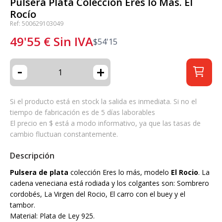
Pulsera Plata Colección Eres lo Más. El
Rocío
Ref: 500629103049
49'55
€
Sin IVA
$
54'15
-
+
Si el producto está en stock la salida es inmediata. Si no el
tiempo de fabricación es de 5 días laborables
El precio en $ está a modo informativo, ya que las tasas de
cambio fluctuan constantemente.
Descripción
Pulsera de plata
colección Eres lo más, modelo
El Rocio
. La
cadena veneciana está rodiada y los colgantes son: Sombrero
cordobés, La Virgen del Rocio, El carro con el buey y el
tambor.
Material: Plata de Ley 925.