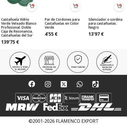
Castañuela Vidrio
Par de Cordones para
Silenciador o sordina
Verde Veteado Blanco
Castañuelas en Color
para castañuelas.
Profesional. Doble
Verde
Negro
Caja de Resonancia.
4'55
€
13'97
€
Castañuelas del Sur
139'75
€
FABRICADO A
ENVÍOS A TODO
RECOGIDA EN
PAGO SEGURO
MANO EN
EL MUNDO
TIENDA
ESPAÑA
©2001-2026 FLAMENCO EXPORT