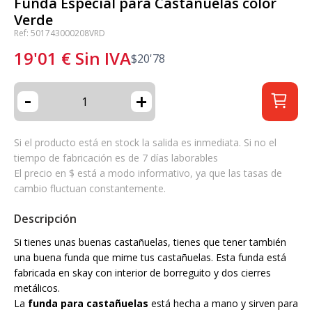
Funda Especial para Castañuelas color
Verde
Ref: 501743000208VRD
19'01
€
Sin IVA
$
20'78
-
+
Si el producto está en stock la salida es inmediata. Si no el
tiempo de fabricación es de 7 días laborables
El precio en $ está a modo informativo, ya que las tasas de
cambio fluctuan constantemente.
Descripción
Si tienes unas buenas castañuelas, tienes que tener también
una buena funda que mime tus castañuelas. Esta funda está
fabricada en skay con interior de borreguito y dos cierres
metálicos.
La
funda para castañuelas
está hecha a mano y sirven para