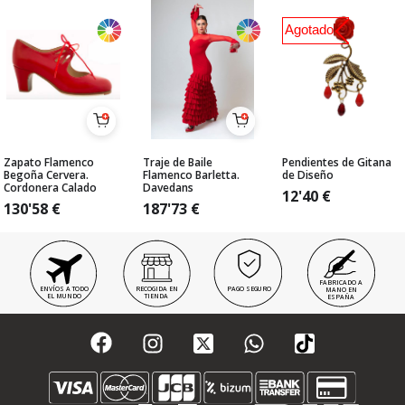
Agotado
Zapato Flamenco
Traje de Baile
Pendientes de Gitana
Begoña Cervera.
Flamenco Barletta.
de Diseño
Cordonera Calado
Davedans
12'40
€
130'58
€
187'73
€
FABRICADO A
ENVÍOS A TODO
RECOGIDA EN
PAGO SEGURO
MANO EN
EL MUNDO
TIENDA
ESPAÑA