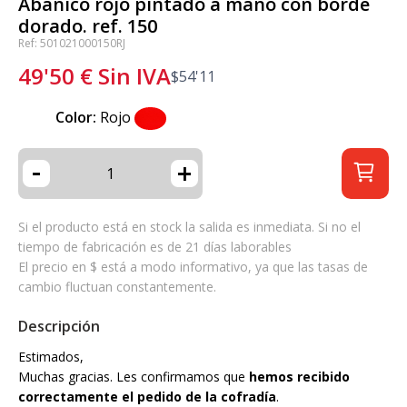
Abanico rojo pintado a mano con borde
dorado. ref. 150
Ref: 501021000150RJ
49'50
€
Sin IVA
$
54'11
Color:
Rojo
-
+
Si el producto está en stock la salida es inmediata. Si no el
tiempo de fabricación es de 21 días laborables
El precio en $ está a modo informativo, ya que las tasas de
cambio fluctuan constantemente.
Descripción
Estimados,
Muchas gracias. Les confirmamos que
hemos recibido
correctamente el pedido de la cofradía
.