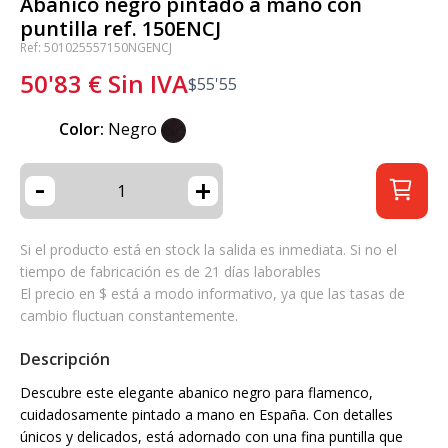
Abanico negro pintado a mano con
puntilla ref. 150ENCJ
Ref: 501025557150NGENCJ
50'83
€
Sin IVA
$
55'55
Color:
Negro
-
+
Si el producto está en stock la salida es inmediata. Si no el
tiempo de fabricación es de 21 días laborables
El precio en $ está a modo informativo, ya que las tasas de
cambio fluctuan constantemente.
Descripción
Descubre este elegante abanico negro para flamenco,
cuidadosamente pintado a mano en España. Con detalles
únicos y delicados, está adornado con una fina puntilla que