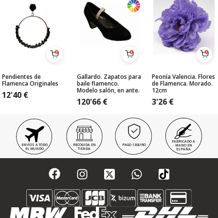
Pendientes de
Gallardo. Zapatos para
Peonía Valencia. Flores
Flamenca Originales
baile flamenco.
de Flamenca. Morado.
Modelo salón, en ante.
12cm
12'40
€
120'66
€
3'26
€
FABRICADO A
ENVÍOS A TODO
RECOGIDA EN
PAGO SEGURO
MANO EN
EL MUNDO
TIENDA
ESPAÑA