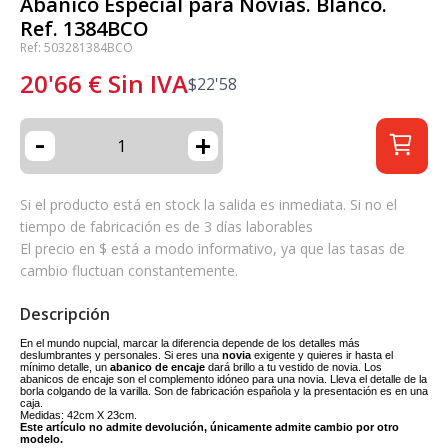
Abanico Especial para Novias. Blanco.
Ref. 1384BCO
Ref: 503281384BCO
20'66
€
Sin IVA
$
22'58
-
+
Si el producto está en stock la salida es inmediata. Si no el
tiempo de fabricación es de 3 días laborables
El precio en $ está a modo informativo, ya que las tasas de
cambio fluctuan constantemente.
Descripción
En el mundo nupcial, marcar la diferencia depende de los detalles más
deslumbrantes y personales. Si eres una
novia
exigente y quieres ir hasta el
mínimo detalle, un
abanico de encaje
dará brillo a tu vestido de novia. Los
abanicos de encaje son el complemento idóneo para una novia. Lleva el detalle de la
borla colgando de la varilla. Son de fabricación española y la presentación es en una
caja.
Medidas: 42cm X 23cm.
Este artículo no admite devolución, únicamente admite cambio por otro
modelo.