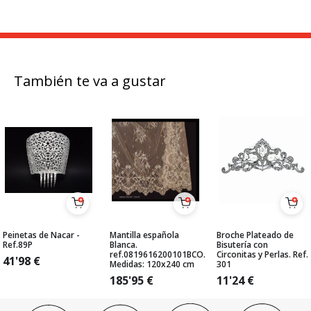
También te va a gustar
Peinetas de Nacar -
Mantilla española
Broche Plateado de
Ref.89P
Blanca.
Bisutería con
ref.0819616200101BCO.
Circonitas y Perlas. Ref.
41'98
€
Medidas: 120x240 cm
301
185'95
€
11'24
€