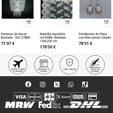
Peinetas de Nacar
Mantilla española
Pendientes de Plata
Burilada - Ref.278BIS
ref.638N. Medidas:
con Marcasitas Calado
120x250 cm
71'07
€
78'51
€
178'50
€
FABRICADO A
ENVÍOS A TODO
RECOGIDA EN
PAGO SEGURO
MANO EN
EL MUNDO
TIENDA
ESPAÑA