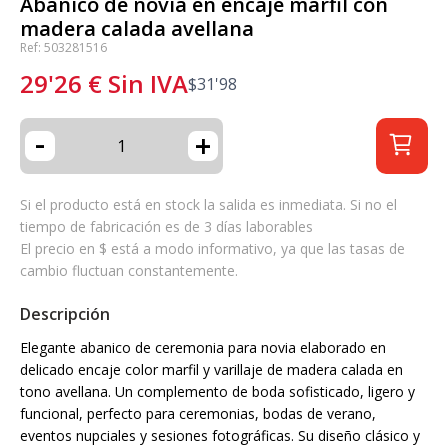
Abanico de novia en encaje marfil con
madera calada avellana
Ref: 503281516
29'26
€
Sin IVA
$
31'98
-
+
Si el producto está en stock la salida es inmediata. Si no el
tiempo de fabricación es de 3 días laborables
El precio en $ está a modo informativo, ya que las tasas de
cambio fluctuan constantemente.
Descripción
Elegante abanico de ceremonia para novia elaborado en
delicado encaje color marfil y varillaje de madera calada en
tono avellana. Un complemento de boda sofisticado, ligero y
funcional, perfecto para ceremonias, bodas de verano,
eventos nupciales y sesiones fotográficas. Su diseño clásico y