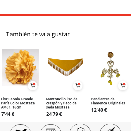
También te va a gustar
Flor Peonía Grande
Mantoncillo liso de
Pendientes de
París Color Mostaza
crespón y fleco de
Flamenca Originales
AM61. 16cm
seda Mostaza
12'40
€
7'44
€
24'79
€