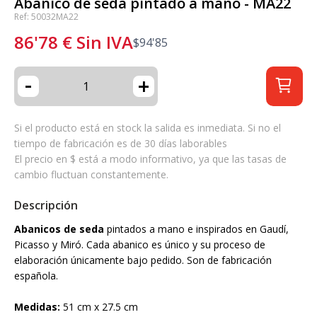
Abanico de seda pintado a mano - MA22
Ref: 50032MA22
86'78
€
Sin IVA
$
94'85
-
+
Si el producto está en stock la salida es inmediata. Si no el
tiempo de fabricación es de 30 días laborables
El precio en $ está a modo informativo, ya que las tasas de
cambio fluctuan constantemente.
Descripción
Abanicos de seda
pintados a mano e inspirados en Gaudí,
Picasso y Miró. Cada abanico es único y su proceso de
elaboración únicamente bajo pedido. Son de fabricación
española.
Medidas:
51 cm x 27.5 cm