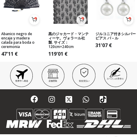
Abanico negro de
黒のジャカード・マンテ
ジルコニア付きシルバー
encaje y madera
ィーヤ。ヴォラール社
ピアス パ－ル
calada para boda o
製. サイズ：
31'07
€
ceremonia
120cm×240cm
47'11
€
119'01
€
スペインの手作り
世界中へ発送
店舗受取
安全支払い