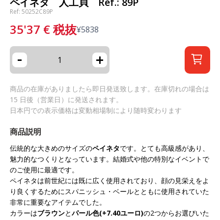
ペイネタ 人工貝 Ref.: 89P
Ref: 50252C89P
35'37
€
税抜
¥
5838
-
+
商品の在庫がありましたら即日発送致します。在庫切れの場合は
15 日後（営業日）に発送されます。
日本円での表示価格は変動相場制により随時変わります
商品説明
伝統的な大きめのサイズの
ペイネタ
です。とても高級感があり、
魅力的なつくりとなっています。結婚式や他の特別なイベントで
のご使用に最適です。
ペイネタは前世紀には既に広く使用されており、顔の見栄えをよ
り良くするためにスパニッシュ・ベールとともに使用されていた
非常に重要なアイテムでした。
カラーは
ブラウン
と
パール色(+7.40ユーロ)
の2つからお選びいた