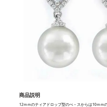
商品説明
12ｍｍのティアドロップ型のべ－スからは10ｍｍ