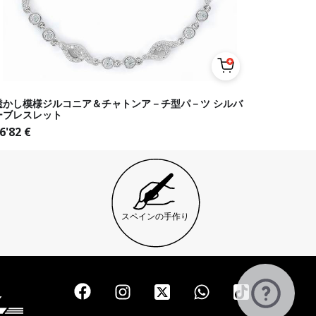
透かし模様ジルコニア＆チャトンア－チ型パ－ツ シルバ
ーブレスレット
6'82
€
スペインの手作り