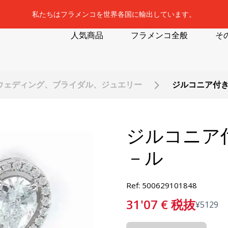
私たちはフラメンコを世界各国に輸出しています。
人気商品
フラメンコ全般
そ
ウェディング、ブライダル、ジュエリー
ジルコニア付き
ジルコニア
－ル
Ref: 500629101848
31'07
€
税抜
¥
5129