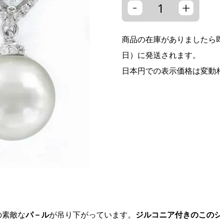
-
+
商品の在庫がありましたら即
日）に発送されます。
日本円での表示価格は変動
の素敵な
パ－ル
が吊り下がっています。
ジルコニア付きのこの