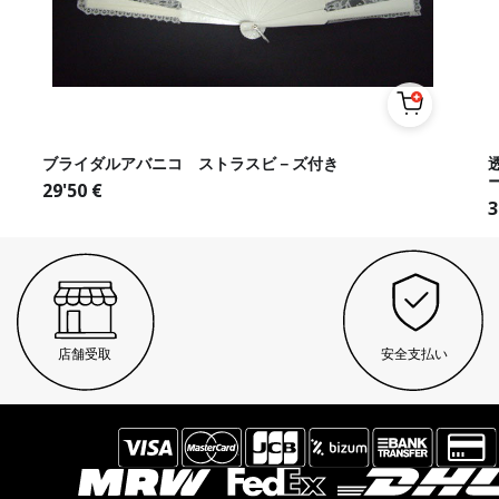
ブライダルアバニコ ストラスビ－ズ付き
29'50
€
3
店舗受取
安全支払い