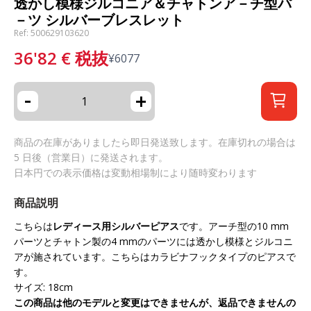
透かし模様ジルコニア＆チャトンア－チ型パ
－ツ シルバーブレスレット
Ref: 500629103620
36'82
€
税抜
¥
6077
-
+
商品の在庫がありましたら即日発送致します。在庫切れの場合は
5 日後（営業日）に発送されます。
日本円での表示価格は変動相場制により随時変わります
商品説明
こちらは
レディース用シルバーピアス
です。アーチ型の10 mm
パーツとチャトン製の4 mmのパーツには透かし模様とジルコニ
アが施されています。こちらはカラビナフックタイプのピアスで
す。
サイズ: 18cm
この商品は他のモデルと変更はできませんが、返品できませんの