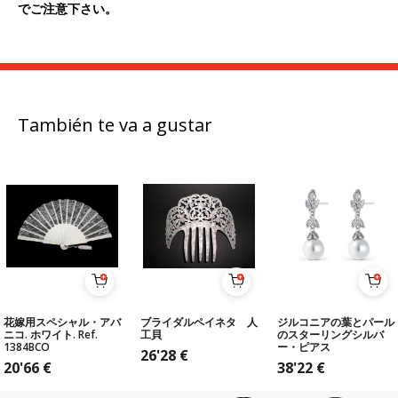
でご注意下さい。
También te va a gustar
花嫁用スペシャル・アバ
ブライダルペイネタ 人
ジルコニアの葉とパール
ニコ. ホワイト. Ref.
工貝
のスターリングシルバ
1384BCO
ー・ピアス
26'28
€
20'66
€
38'22
€