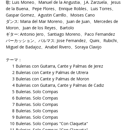
歌: Luis Moneo、Manuel de la Angustia、J.A. Zarzuela、Jesus
de la Buena、Pepe Flores、Enrique Robles、Luis Torres、
Gaspar Gomez、Agustin Carrillo、Moises Cano
ダンス: Maria del Mar Moreno、Juan de Juan、Mercedes de
Moron、Juan de los Reyes、Bartolo
ギター: Antonio Jero、Santiago Moreno、Paco Fernandez
パーカッション、パルマス: Jose Fernandez、Quini、Rubichi、
Miguel de Badajoz、Anabel Rivero、Soraya Clavijo
テーマ：
1 Bulerias con Guitarra, Cante y Palmas de Jerez
2 Bulerias con Cante y Palmas de Utrera
3 Bulerias con Cante y Palmas de Moron
4 Bulerias con Guitarra, Cante y Palmas de Cadiz
5 Bulerias. Solo Compas
6 Bulerias. Solo Compas
7 Bulerias. Solo Compas
8 Bulerias. Solo Compas
9 Bulerias. Solo Compas
10 Bulerias. Solo Compas "Con Claqueta"
11 Bulerias. Solo Compas "Con Claqueta"