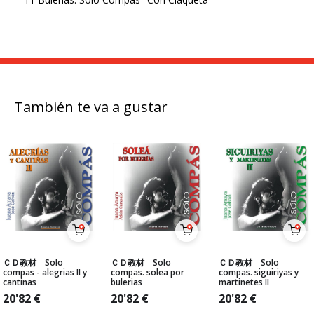
También te va a gustar
ＣＤ教材 Solo
ＣＤ教材 Solo
ＣＤ教材 Solo
compas - alegrias II y
compas. solea por
compas. siguiriyas y
cantinas
bulerias
martinetes II
20'82
€
20'82
€
20'82
€