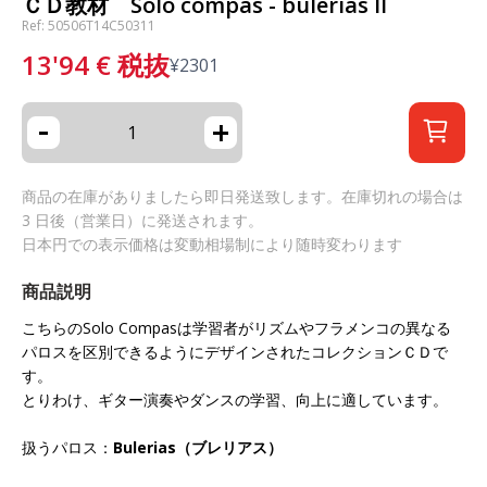
ＣＤ教材 Solo compas - bulerias II
Ref: 50506T14C50311
13'94
€
税抜
¥
2301
-
+
商品の在庫がありましたら即日発送致します。在庫切れの場合は
3 日後（営業日）に発送されます。
日本円での表示価格は変動相場制により随時変わります
商品説明
こちらのSolo Compasは学習者がリズムやフラメンコの異なる
パロスを区別できるようにデザインされたコレクションＣＤで
す。
とりわけ、ギター演奏やダンスの学習、向上に適しています。
扱うパロス：
Bulerias（ブレリアス）