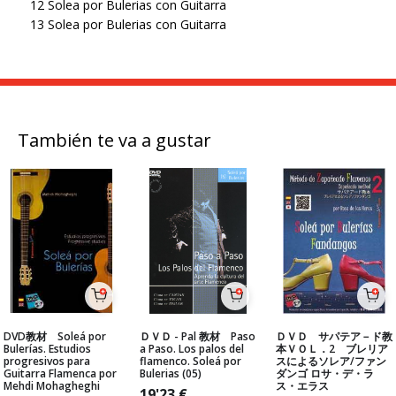
12 Solea por Bulerias con Guitarra
13 Solea por Bulerias con Guitarra
También te va a gustar
DVD教材 Soleá por
ＤＶＤ - Pal 教材 Paso
ＤＶＤ サパテア－ド教
Bulerías. Estudios
a Paso. Los palos del
本ＶＯＬ．2 ブレリア
progresivos para
flamenco. Soleá por
スによるソレア/ファン
Guitarra Flamenca por
Bulerias (05)
ダンゴ ロサ・デ・ラ
Mehdi Mohagheghi
ス・エラス
19'23
€