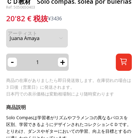
ＣＤ教材 Solo compas. solea por bulerias
Ref: 5050650403
20'82
€
税抜
¥
3436
アーティスト
-
+
商品の在庫がありましたら即日発送致します。在庫切れの場合は
3 日後（営業日）に発送されます。
日本円での表示価格は変動相場制により随時変わります
商品説明
Solo Compasは学習者がリズムやフラメンコの異なるパロスを
区別、学習できるようにデザインされたコレクションＣＤです。
とりわけ、ダンスやギターにおいての学習、向上を目標とするの
に適したつくりとなっています。