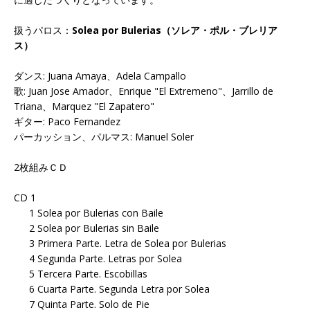
扱うパロス：
Solea por Bulerias（ソレア・ポル・ブレリア
ス）
ダンス: Juana Amaya、Adela Campallo
歌: Juan Jose Amador、Enrique "El Extremeno"、Jarrillo de
Triana、Marquez "El Zapatero"
ギター: Paco Fernandez
パーカッション、パルマス: Manuel Soler
2枚組みＣＤ
CD 1
1 Solea por Bulerias con Baile
2 Solea por Bulerias sin Baile
3 Primera Parte. Letra de Solea por Bulerias
4 Segunda Parte. Letras por Solea
5 Tercera Parte. Escobillas
6 Cuarta Parte. Segunda Letra por Solea
7 Quinta Parte. Solo de Pie