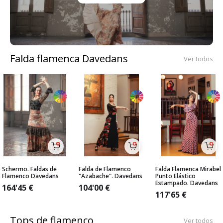
Falda flamenca Davedans
Ver todos
Schermo. Faldas de
Falda de Flamenco
Falda Flamenca Mirabel
Flamenco Davedans
"Azabache". Davedans
Punto Elástico
Estampado. Davedans
164'45
€
104'00
€
117'65
€
Tops de flamenco
Ver todos