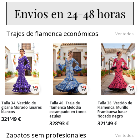
Envíos en 24-48 horas
Trajes de flamenca económicos
Ver todos
Talla 34. Vestido de
Talla 40. Traje de
Talla 38. Vestido de
gitana Morado lunares
flamenca Melodia
Flamenca. Murillo
blancos
estampado en tonos
Frambuesa lunar
azules
flocado negro
321'49
€
328'93
€
321'49
€
Zapatos semiprofesionales
Ver todos