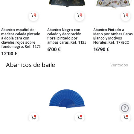
Abanico español de
Abanico Negro con
Abanico Pintado a
madera calada pintado
calado y decoración
Mano por Ambas Caras
a doble cara con
floral pintado por
Blanco y Motivos
claveles rojos sobre
ambas caras. Ref. 1135
Florales. Ref. 177BCO
fondo negro. Ref. 1275
6'00
€
16'90
€
12'00
€
Abanicos de baile
Ver todos
Pericón Económico
Pericón Económico
Abanico medio-