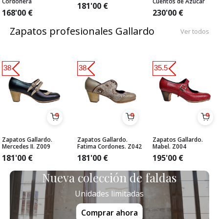
Cordonera
Cuentos de Azúcar
181'00
€
168'00
€
230'00
€
Zapatos profesionales Gallardo
Ver todos
38
38
35.5
Zapatos Gallardo.
Zapatos Gallardo.
Zapatos Gallardo.
Mercedes II. Z009
Fatima Cordones. Z042
Mabel. Z004
181'00
€
181'00
€
195'00
€
Nueva colección de faldas
Unidades limitadas
Comprar ahora