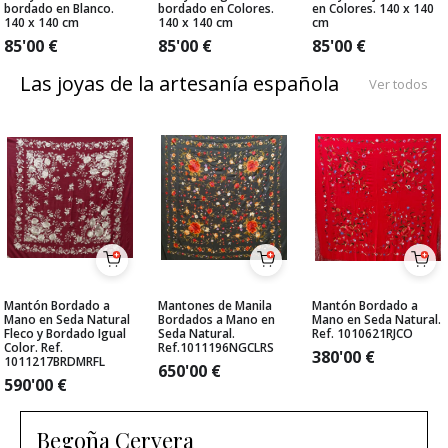
bordado en Blanco.
bordado en Colores.
en Colores. 140 x 140
140 x 140 cm
140 x 140 cm
cm
85'00
€
85'00
€
85'00
€
Las joyas de la artesanía española
Ver todos
Mantón Bordado a
Mantones de Manila
Mantón Bordado a
Mano en Seda Natural
Bordados a Mano en
Mano en Seda Natural.
Fleco y Bordado Igual
Seda Natural.
Ref. 1010621RJCO
Color. Ref.
Ref.1011196NGCLRS
380'00
€
1011217BRDMRFL
650'00
€
590'00
€
Begoña Cervera