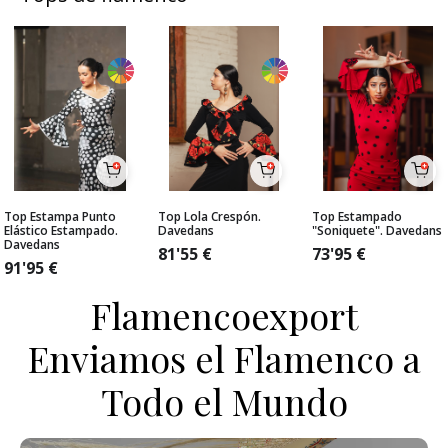
Top Estampa Punto
Top Lola Crespón.
Top Estampado
Elástico Estampado.
Davedans
"Soniquete". Davedans
Davedans
81'55
€
73'95
€
91'95
€
Flamencoexport
Enviamos el Flamenco a
Todo el Mundo