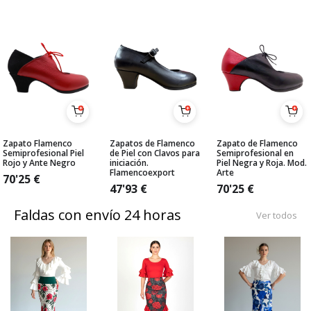
Zapato Flamenco
Zapatos de Flamenco
Zapato de Flamenco
Semiprofesional Piel
de Piel con Clavos para
Semiprofesional en
Rojo y Ante Negro
iniciación.
Piel Negra y Roja. Mod.
Flamencoexport
Arte
70'25
€
47'93
€
70'25
€
Faldas con envío 24 horas
Ver todos