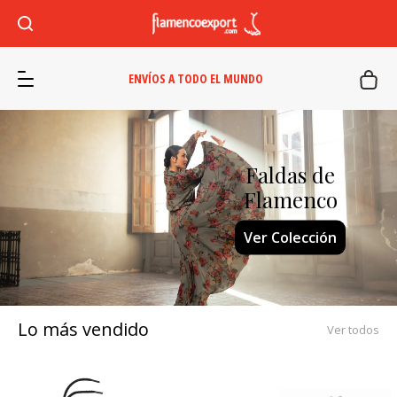
ENVÍOS A TODO EL MUNDO
Faldas de
Castañuelas
Flamenco
Comprar ahora
Ver Colección
Lo más vendido
Ver todos