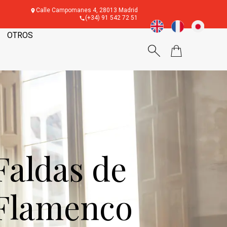
Calle Campomanes 4, 28013 Madrid
(+34) 91 542 72 51
OTROS