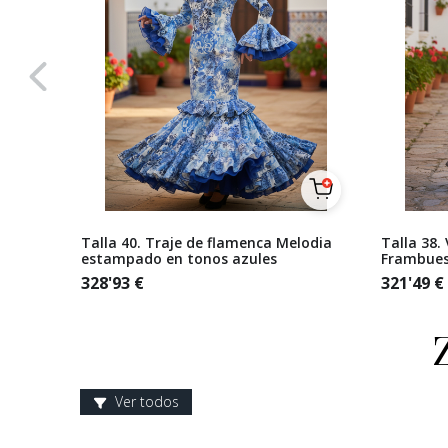
rado
Talla 40. Traje de flamenca Melodia
Talla 38.
estampado en tonos azules
Frambues
328'93
€
321'49
€
Ver todos