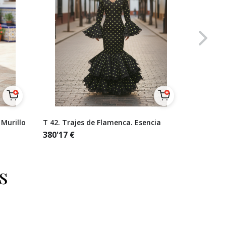
 Murillo
T 42. Trajes de Flamenca. Esencia
Talla 38
lunares 
380'17
€
naranjas
321'49
€
s