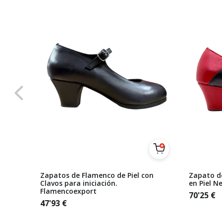
al Piel
Zapatos de Flamenco de Piel con
Zapato d
Clavos para iniciación.
en Piel N
Flamencoexport
70'25
€
47'93
€