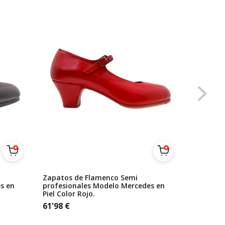
Zapatos de Flamenco Semi
Zapatos 
s en
profesionales Modelo Mercedes en
Beige Se
Piel Color Rojo.
61'98
€
61'98
€