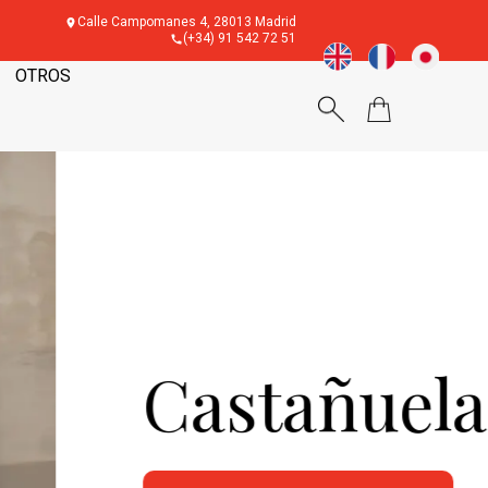
Calle Campomanes 4, 28013 Madrid
(+34) 91 542 72 51
OTROS