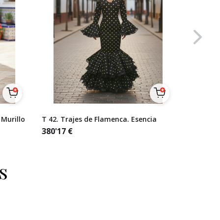
 Murillo
T 42. Trajes de Flamenca. Esencia
Talla 38
lunares 
380'17
€
naranjas
321'49
€
s