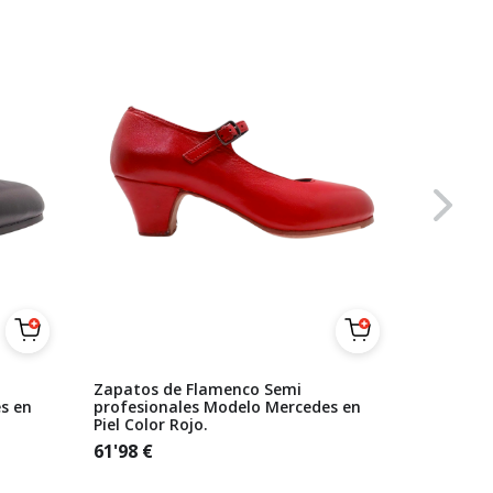
Zapatos de Flamenco Semi
Zapatos 
s en
profesionales Modelo Mercedes en
Beige Se
Piel Color Rojo.
61'98
€
61'98
€