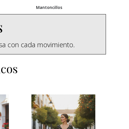
Mantoncillos
s
esa con cada movimiento.
icos