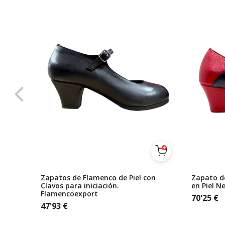
al Piel
Zapatos de Flamenco de Piel con
Zapato d
Clavos para iniciación.
en Piel N
Flamencoexport
70'25
€
47'93
€