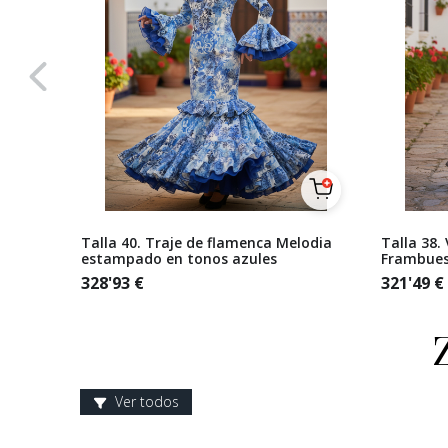
rado
Talla 40. Traje de flamenca Melodia
Talla 38.
estampado en tonos azules
Frambues
328'93
€
321'49
€
Ver todos