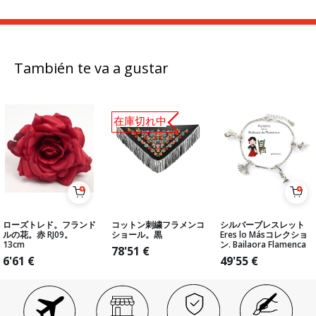
También te va a gustar
在庫切れ中
ローズトレド。フランド
コットン刺繍フラメンコ
シルバーブレスレット
ルの花。赤 RJ09。
ショール。黒
Eres lo Másコレクショ
13cm
ン. Bailaora Flamenca
78'51
€
6'61
€
49'55
€