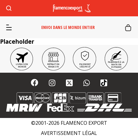
ENVOI DANS LE MONDE ENTIER
Placeholder
FABRIQUÉ À LA
LIVRAISON
RETRAIT EN
PAIEMENT
MAIN EN
MONDE
MAGASIN
SÉCURISÉ
ESPAGNE
©2001-2026 FLAMENCO EXPORT
AVERTISSEMENT LÉGAL