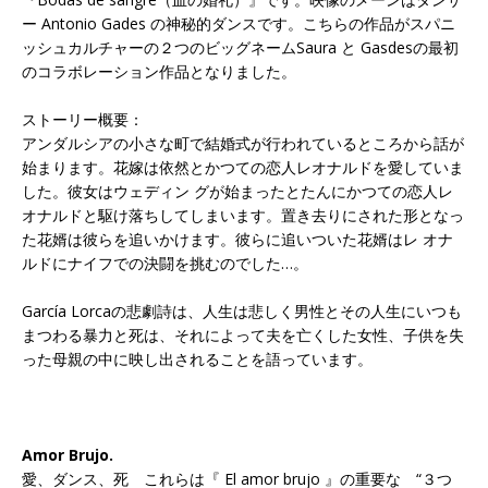
ー Antonio Gades の神秘的ダンスです。こちらの作品がスパニ
ッシュカルチャーの２つのビッグネームSaura と Gasdesの最初
のコラボレーション作品となりました。
ストーリー概要：
アンダルシアの小さな町で結婚式が行われているところから話が
始まります。花嫁は依然とかつての恋人レオナルドを愛していま
した。彼女はウェディン グが始まったとたんにかつての恋人レ
オナルドと駆け落ちしてしまいます。置き去りにされた形となっ
た花婿は彼らを追いかけます。彼らに追いついた花婿はレ オナ
ルドにナイフでの決闘を挑むのでした…。
García Lorcaの悲劇詩は、人生は悲しく男性とその人生にいつも
まつわる暴力と死は、それによって夫を亡くした女性、子供を失
った母親の中に映し出されることを語っています。
Amor Brujo.
愛、ダンス、死 これらは『 El amor brujo 』の重要な “３つ