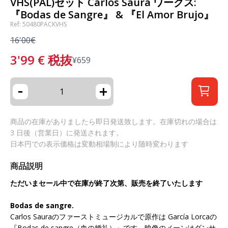
VHS(PAL)セット Carlos Saura ワークス:
『Bodas de Sangre』 & 『El Amor Brujo』
Ref: 50480PACKVHS
16'00€
3'99
€
税抜
¥
659
-
+
商品の在庫がありましたら即日発送致します。在庫切れの場合は
3 日後（営業日）に発送されます。
日本円での表示価格は変動相場制により随時変わります
商品説明
ただいまセール中で在庫が終了次第、販売を終了いたします
Bodas de sangre.
Carlos Sauraのファーストミュージカルで原作は García Lorcaの
『Bodas de sangre（血の婚礼）』です。映像のメーンはダンサ