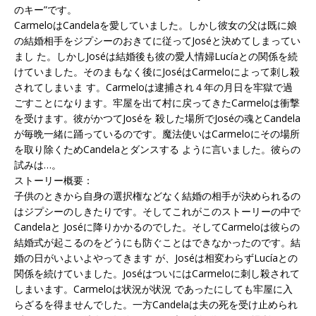
のキー”です。
CarmeloはCandelaを愛していました。しかし彼女の父は既に娘
の結婚相手をジプシーのおきてに従ってJoséと決めてしまってい
まし た。しかしJoséは結婚後も彼の愛人情婦Lucíaとの関係を続
けていました。そのまもなく後にJoséはCarmeloによって刺し殺
されてしまいま す。Carmeloは逮捕され４年の月日を牢獄で過
ごすことになります。牢屋を出て村に戻ってきたCarmeloは衝撃
を受けます。彼がかつてJoséを 殺した場所でJoséの魂とCandela
が毎晩一緒に踊っているのです。魔法使いはCarmeloにその場所
を取り除くためCandelaとダンスする ように言いました。彼らの
試みは…。
ストーリー概要：
子供のときから自身の選択権などなく結婚の相手が決められるの
はジプシーのしきたりです。そしてこれがこのストーリーの中で
Candelaと Joséに降りかかるのでした。そしてCarmeloは彼らの
結婚式が起こるのをどうにも防ぐことはできなかったのです。結
婚の日がいよいよやってきます が、Joséは相変わらずLucíaとの
関係を続けていました。JoséはついにはCarmeloに刺し殺されて
しまいます。Carmeloは状況が状況 であったにしても牢屋に入
らざるを得ませんでした。一方Candelaは夫の死を受け止められ