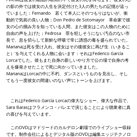
の影の外では彼女の人生を決定付けた3人の男たちの記憶が這っ
ていました：Fernando 若くて本人にそのつもりはないが、衝
動的で気前の良い人物；Don Pedro de Sotomayor 革命家で彼
女の心の掴み方を知っている人間、また彼女はこの人物のために
自由の声を上げた；Pedrosa 罪を犯しそうにない汚点のない市
長で、息を切らして新鮮な呼吸で常に誘惑の毒を盛られていた。
Marianaは死を受け入れ、彼女はその後彼女に再び‘生（いきるこ
と）’を与えてくれる人物に会います：それはFederico García
Lorcaでした。彼もまた自身の新しいやり方で公の場で自身の考
えを爆発させたことで死に向かっていきました。
MarianaはLorcaの中に不朽、ダンスというものを見出し、そし
てもう一度彼女の間違いのない‘声’にトーンを上げます。
これはFederico García Lorcaの偉大なショー、偉大な作品で、
Sara Barasはフラメンコ・バレエで演じることにより聴衆者に真
の喜びを与えています。
このDVDはマドリードのカルデロン劇場でのライブショー収録
です。制作会社によるとデジタル版のDVDは編集エッジテクノロ