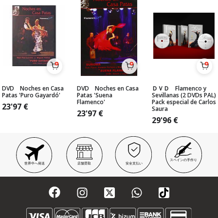
DVD Noches en Casa
DVD Noches en Casa
ＤＶＤ Flamenco y
Patas 'Puro Gayardó'
Patas 'Suena
Sevillanas (2 DVDs PAL)
Flamenco'
Pack especial de Carlos
23'97
€
Saura
23'97
€
29'96
€
スペインの手作り
世界中へ発送
店舗受取
安全支払い