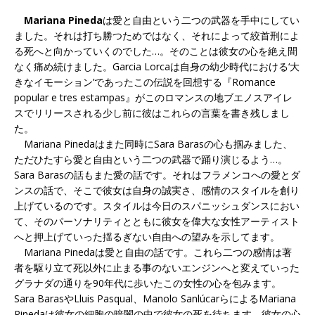
Mariana Pineda
は愛と自由という二つの武器を手中にしてい
ました。それは打ち勝つためではなく、それによって絞首刑によ
る死へと向かっていくのでした…。そのことは彼女の心を絶え間
なく痛め続けました。Garcia Lorcaは自身の幼少時代における‘大
きなイモーション’であったこの伝説を回想する『Romance
popular e tres estampas』がこのロマンスの地ブエノスアイレ
スでリリースされる少し前に彼はこれらの言葉を書き残しまし
た。
Mariana Pinedaはまた同時にSara Barasの心も掴みました、
ただひたすら愛と自由という二つの武器で踊り演じるよう…。
Sara Barasの話もまた愛の話です。それはフラメンコへの愛とダ
ンスの話で、そこで彼女は自身の誠実さ、感情のスタイルを創り
上げているのです。スタイルは今日のスパニッシュダンスにおい
て、そのパーソナリティとともに彼女を偉大な女性アーティスト
へと押上げていった揺るぎない自由への望みを示してます。
Mariana Pinedaは愛と自由の話です。これら二つの感情は著
者を駆り立て死以外に止まる事のないエンジンへと変えていった
グラナダの通りを90年代に歩いたこの女性の心を包みます。
Sara BarasやLluis Pasqual、Manolo SanlúcarらによるMariana
Pinedaは彼女の細胞の暗闇の中で彼女の死を待ちます。彼女の心