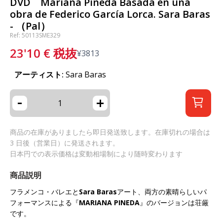
DVD Mariana Pineda Basada en una
obra de Federico García Lorca. Sara Baras
- （Pal）
Ref: 50113SME329
23'10
€
税抜
¥
3813
アーティスト:
Sara Baras
-
+
商品の在庫がありましたら即日発送致します。在庫切れの場合は
3 日後（営業日）に発送されます。
日本円での表示価格は変動相場制により随時変わります
商品説明
フラメンコ・バレエと
Sara Baras
アート、両方の素晴らしいパ
フォーマンスによる『
MARIANA PINEDA
』のバージョンは荘厳
です。