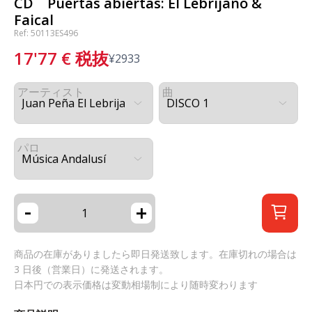
CD Puertas abiertas: El Lebrijano &
Faical
Ref: 50113ES496
17'77
€
税抜
¥
2933
アーティスト
曲
パロ
-
+
商品の在庫がありましたら即日発送致します。在庫切れの場合は
3 日後（営業日）に発送されます。
日本円での表示価格は変動相場制により随時変わります