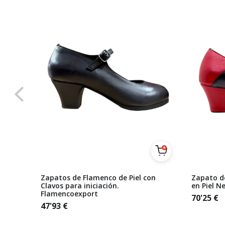
al Piel
Zapatos de Flamenco de Piel con
Zapato d
Clavos para iniciación.
en Piel N
Flamencoexport
70'25
€
47'93
€