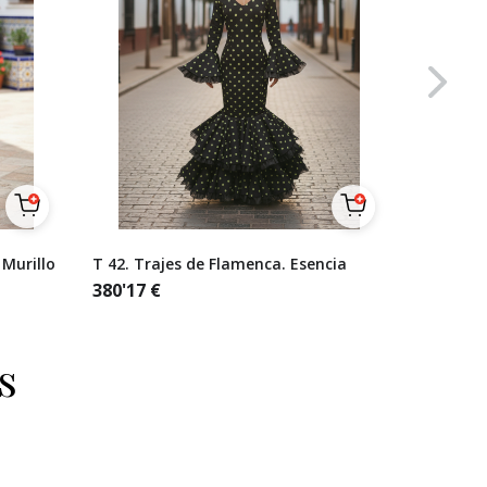
 Murillo
T 42. Trajes de Flamenca. Esencia
Talla 38
lunares 
380'17
€
naranjas
321'49
€
s