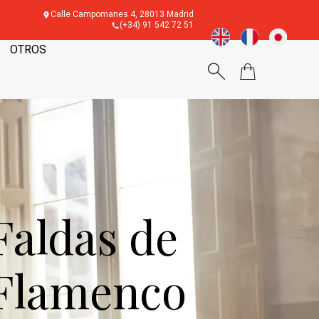
Calle Campomanes 4, 28013 Madrid
(+34) 91 542 72 51
OTROS