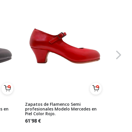
Zapatos de Flamenco Semi
Zapatos 
s en
profesionales Modelo Mercedes en
Beige Se
Piel Color Rojo.
61'98
€
61'98
€