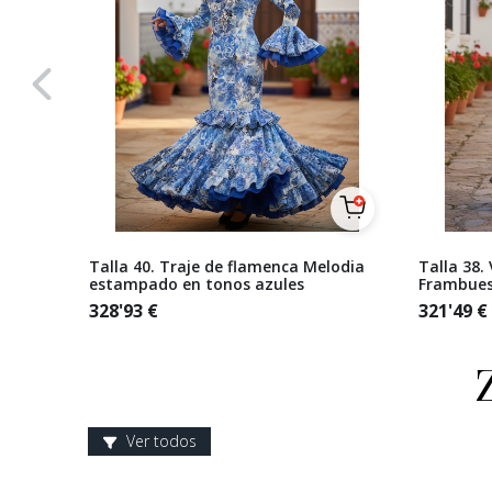
rado
Talla 40. Traje de flamenca Melodia
Talla 38.
estampado en tonos azules
Frambues
328'93
€
321'49
€
Ver todos