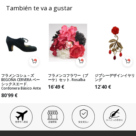
También te va a gustar
フラメンコシュ－ズ
フラメンコフラワー（ブ
ジプシーデザインイヤリ
BEGOÑA CERVERA ベー
ーケ）セット. Rosalba
ング
シックスエード.
16'49
€
12'40
€
Cordonera Básico Ante
80'99
€
スペインの手作り
世界中へ発送
店舗受取
安全支払い