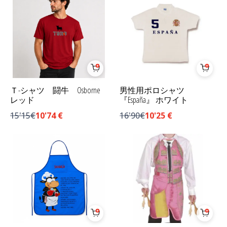
Ｔ-シャツ 闘牛 Osborne
男性用ポロシャツ
レッド
『España』 ホワイト
15'15€
10'74
€
16'90€
10'25
€