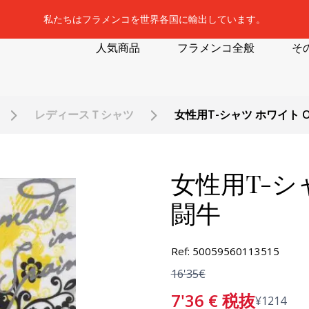
私たちはフラメンコを世界各国に輸出しています。
人気商品
フラメンコ全般
そ
レディースＴシャツ
女性用T-シャツ ホワイト Os
女性用T-シャ
闘牛
Ref: 50059560113515
16'35€
7'36
€
税抜
¥
1214