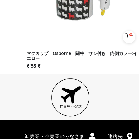
マグカップ Osborne 闘牛 サジ付き 内側カラー:イ
エロー
6'53
€
世界中へ発送
卸売業・小売業のみなさま
連絡先