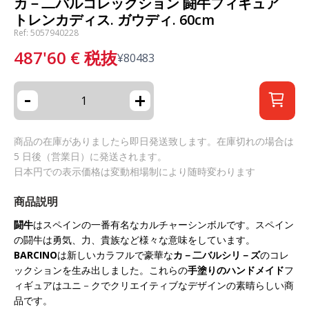
カ－二バルコレックション 闘牛フィギュア
トレンカディス. ガウディ. 60cm
Ref: 5057940228
487'60
€
税抜
¥
80483
-
+
商品の在庫がありましたら即日発送致します。在庫切れの場合は
5 日後（営業日）に発送されます。
日本円での表示価格は変動相場制により随時変わります
商品説明
闘牛
はスペインの一番有名なカルチャーシンボルです。スペイン
の闘牛は勇気、力、貴族など様々な意味をしています。
BARCINO
は新しいカラフルで豪華な
カ－二バルシリ－ズ
のコレ
ックションを生み出しました。これらの
手塗りのハンドメイド
フ
ィギュアはユニ－クでクリエイティブなデザインの素晴らしい商
品です。