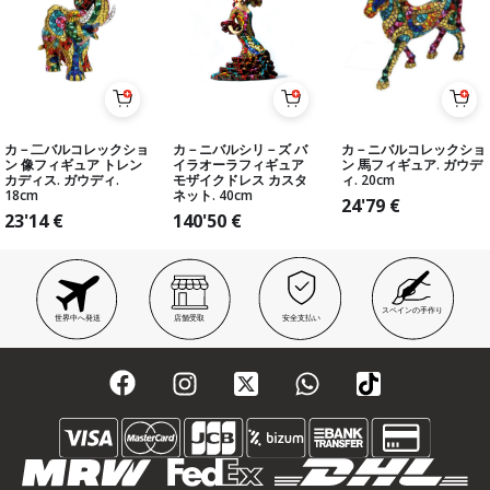
カ－二バルコレックショ
カ－ニバルシリ－ズ バ
カ－ニバルコレックショ
ン 像フィギュア トレン
イラオーラフィギュア
ン 馬フィギュア. ガウデ
カディス. ガウディ.
モザイクドレス カスタ
ィ. 20cm
18cm
ネット. 40cm
24'79
€
23'14
€
140'50
€
スペインの手作り
世界中へ発送
店舗受取
安全支払い