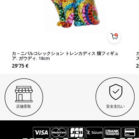
カ－ニバルコレックション トレンカディス 猫フィギュ
ア. ガウディ. 18cm
ス
29'75
€
2
店舗受取
安全支払い