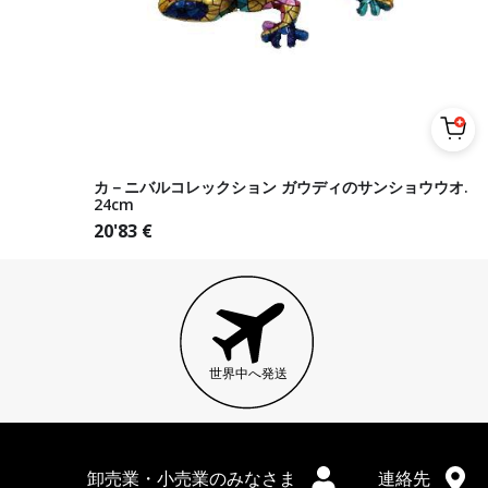
カ－ニバルコレックション ガウディのサンショウウオ.
24cm
20'83
€
世界中へ発送
卸売業・小売業のみなさま
連絡先