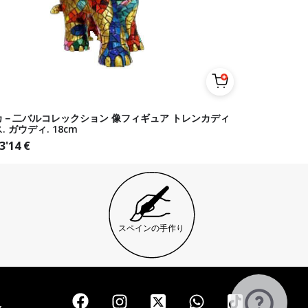
カ－二バルコレックション 像フィギュア トレンカディ
. ガウディ. 18cm
3'14
€
スペインの手作り