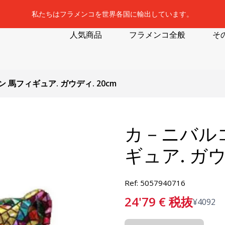
私たちはフラメンコを世界各国に輸出しています。
人気商品
フラメンコ全般
そ
馬フィギュア. ガウディ. 20cm
カ－ニバル
ギュア. ガウ
Ref: 5057940716
24'79
€
税抜
¥
4092