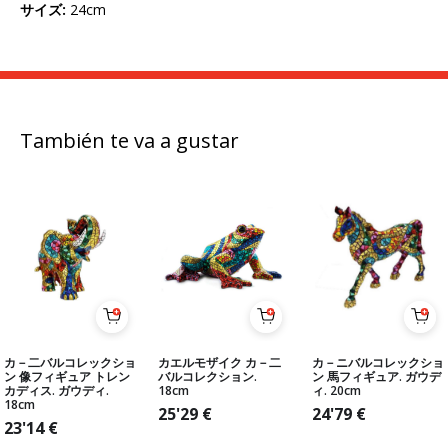
サイズ
:
24cm
También te va a gustar
カ－二バルコレックショ
カエルモザイク カ－二
カ－ニバルコレックショ
ン 像フィギュア トレン
バルコレクション.
ン 馬フィギュア. ガウデ
カディス. ガウディ.
18cm
ィ. 20cm
18cm
25'29
€
24'79
€
23'14
€