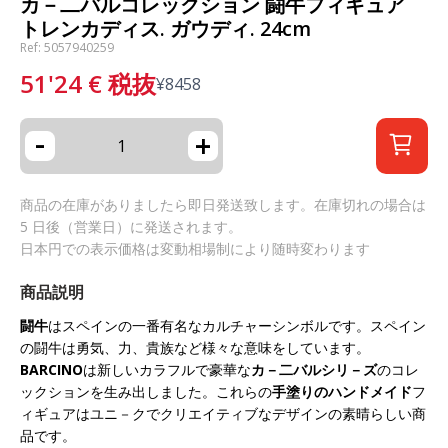
カ－二バルコレックション 闘牛フィギュア
トレンカディス. ガウディ. 24cm
Ref: 5057940259
51'24
€
税抜
¥
8458
-
+
商品の在庫がありましたら即日発送致します。在庫切れの場合は
5 日後（営業日）に発送されます。
日本円での表示価格は変動相場制により随時変わります
商品説明
闘牛
はスペインの一番有名なカルチャーシンボルです。スペイン
の闘牛は勇気、力、貴族など様々な意味をしています。
BARCINO
は新しいカラフルで豪華な
カ－二バルシリ－ズ
のコレ
ックションを生み出しました。これらの
手塗りのハンドメイド
フ
ィギュアはユニ－クでクリエイティブなデザインの素晴らしい商
品です。