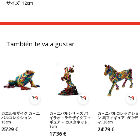
サイズ
:
12cm
También te va a gustar
カエルモザイク カ－二
カ－二バルシリ－ズ バ
カ－ニバルコレックショ
バルコレクション.
イラオ－ラモザイクフィ
ン 馬フィギュア. ガウデ
18cm
ギュア－ カスタネット.
ィ. 20cm
9cm
25'29
€
24'79
€
17'36
€