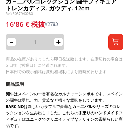
カ－二バルコレックション 闘牛フィギュア
トレンカディス. ガウディ. 12cm
Ref: 5057940280
16'86
€
税抜
¥
2783
-
+
商品の在庫がありましたら即日発送致します。在庫切れの場合は
5 日後（営業日）に発送されます。
日本円での表示価格は変動相場制により随時変わります
商品説明
闘牛
はスペインの一番有名なカルチャーシンボルです。スペイン
の闘牛は勇気、力、貴族など様々な意味をしています。
BARCINO
は新しいカラフルで豪華な
カ－二バルシリ－ズ
のコレ
ックションを生み出しました。これらの
手塗りのハンドメイド
フ
ィギュアはユニ－クでクリエイティブなデザインの素晴らしい商
品です。