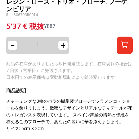
レジン・ローズ・トリオ・ブローチ. ブーゲ
ンビリア
Ref: 50639BR0014
5'37
€
税抜
¥
887
-
+
商品の在庫がありましたら即日発送致します。在庫切れの場合は
7 日後（営業日）に発送されます。
日本円での表示価格は変動相場制により随時変わります
商品説明
チャーミングな3輪のバラの樹脂製ブローチでフラメンコ・ショ
ールを飾りましょう。緻密なデザインとリアルなディテールが花
のエレガンスを表現しています。 スペイン舞踊の情熱と伝統を
称えるこのブローチで、あなたの装いに華を添えましょう。
サイズ: 6cm X 2cm