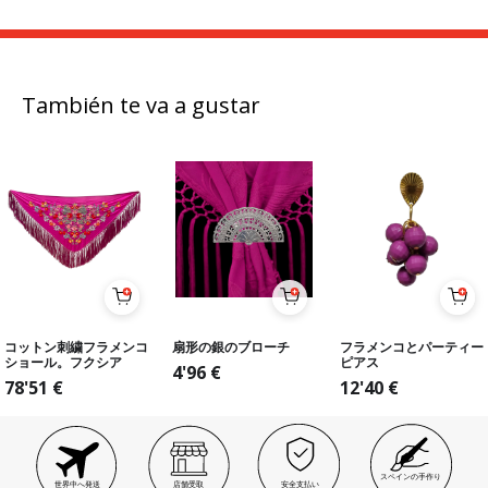
También te va a gustar
コットン刺繍フラメンコ
扇形の銀のブローチ
フラメンコとパーティー
ショール。フクシア
ピアス
4'96
€
78'51
€
12'40
€
スペインの手作り
世界中へ発送
店舗受取
安全支払い