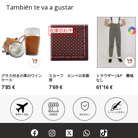
También te va a gustar
在庫切れ中
グラス付きの革のワイン
スカーフ カンペロ衣装
トラウザー J＆P 裏地
ケース
用
なし
7'85
€
7'69
€
61'16
€
スペインの手作り
世界中へ発送
店舗受取
安全支払い