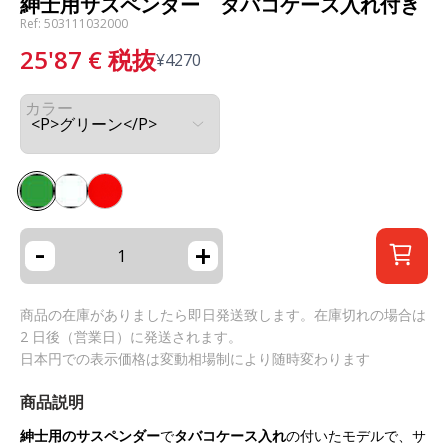
紳士用サスペンダー タバコケース入れ付き
Ref: 503111032000
25'87
€
税抜
¥
4270
カラー
-
+
商品の在庫がありましたら即日発送致します。在庫切れの場合は
2 日後（営業日）に発送されます。
日本円での表示価格は変動相場制により随時変わります
商品説明
紳士用のサスペンダー
で
タバコケース入れ
の付いたモデルで、サ