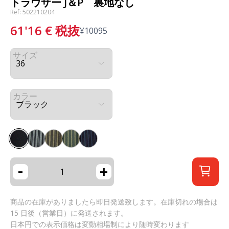
トラウザー J＆P 裏地なし
Ref: 502210204
61'16
€
税抜
¥
10095
サイズ
カラー
-
+
商品の在庫がありましたら即日発送致します。在庫切れの場合は
15 日後（営業日）に発送されます。
日本円での表示価格は変動相場制により随時変わります