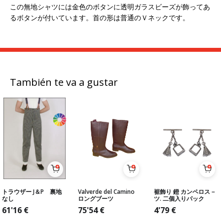
この無地シャツには金色のボタンに透明ガラスビーズが飾ってあ
るボタンが付いています。
首の形は普通のＶネックです。
También te va a gustar
トラウザー J＆P 裏地
Valverde del Camino
裾飾り 鐙 カンペロス－
なし
ロングブーツ
ツ. 二個入りパック
61'16
€
75'54
€
4'79
€