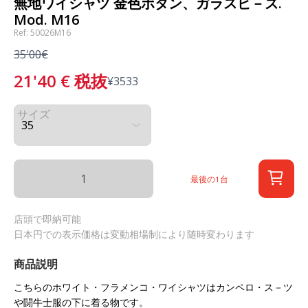
無地ワイシャツ 金色ボタン、ガラスビ－ズ.
Mod. M16
Ref: 50026M16
35'00€
21'40
€
税抜
¥
3533
サイズ
最後の1台
店頭で即納可能
日本円での表示価格は変動相場制により随時変わります
商品説明
こちらのホワイト・フラメンコ・ワイシャツはカンペロ・ス－ツ
や闘牛士服の下に着る物です。